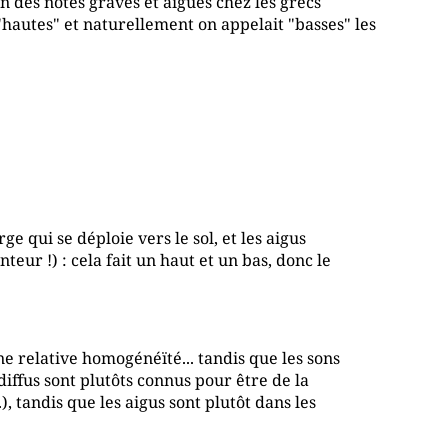
on des notes graves et aiguës chez les grecs
 "hautes" et naturellement on appelait "basses" les
ge qui se déploie vers le sol, et les aigus
teur !) : cela fait un haut et un bas, donc le
ne relative homogénéïté... tandis que les sons
 diffus sont plutôts connus pour être de la
), tandis que les aigus sont plutôt dans les