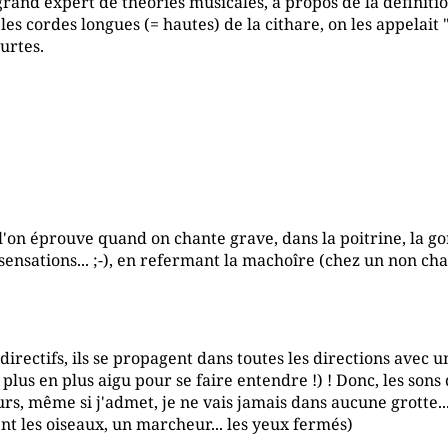
 grand expert de théories musicales, à propos de la définiti
les cordes longues (= hautes) de la cithare, on les appelait
urtes.
e l'on éprouve quand on chante grave, dans la poitrine, la gor
 sensations... ;-), en refermant la machoîre (chez un non chan
directifs, ils se propagent dans toutes les directions avec u
e plus en plus aigu pour se faire entendre !) ! Donc, les sons
eurs, même si j'admet, je ne vais jamais dans aucune grotte...
t les oiseaux, un marcheur... les yeux fermés)