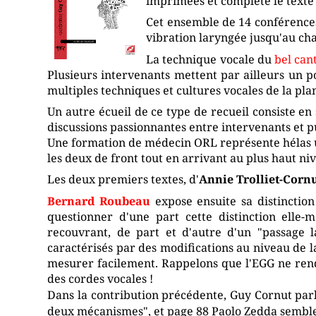
imprimées et complète le texte 
Cet ensemble de 14 conférences 
vibration laryngée jusqu'au chan
La technique vocale du
bel can
Plusieurs intervenants mettent par ailleurs un p
multiples techniques et cultures vocales de la pla
Un autre écueil de ce type de recueil consiste en
discussions passionnantes entre intervenants et p
Une formation de médecin ORL représente hélas u
les deux de front tout en arrivant au plus haut niv
Les deux premiers textes, d'
Annie Trolliet-Corn
Bernard Roubeau
expose ensuite sa distinctio
questionner d'une part cette distinction elle-m
recouvrant, de part et d'autre d'un "passage la
caractérisés par des modifications au niveau de 
mesurer facilement. Rappelons que l'EGG ne ren
des cordes vocales !
Dans la contribution précédente, Guy Cornut parl
deux mécanismes", et page 88 Paolo Zedda semble