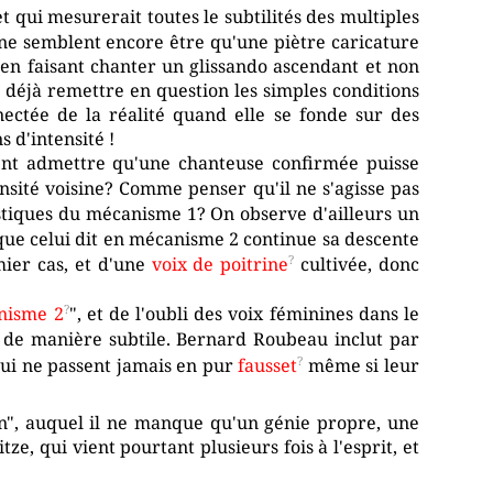
t qui mesurerait toutes le subtilités des multiples
 ne semblent encore être qu'une piètre caricature
 en faisant chanter un glissando ascendant et non
t déjà remettre en question les simples conditions
ectée de la réalité quand elle se fonde sur des
 d'intensité !
nt admettre qu'une chanteuse confirmée puisse
nsité voisine? Comme penser qu'il ne s'agisse pas
istiques du mécanisme 1? On observe d'ailleurs un
ue celui dit en mécanisme 2 continue sa descente
ier cas, et d'une
voix de poitrine
cultivée, donc
nisme 2
", et de l'oubli des voix féminines dans le
de manière subtile. Bernard Roubeau inclut par
 qui ne passent jamais en pur
fausset
même si leur
ion", auquel il ne manque qu'un génie propre, une
e, qui vient pourtant plusieurs fois à l'esprit, et