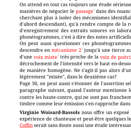
On attend en tout cas toujours une étude sérieuse 
manières de négocier le
passage
dans des nuance
cherchant plus à isoler des mécanismes identifia
d'abord descendant), qu'à rendre compte de la réa
d'enregistrement des extraits sonores en labor
phonétogrammes, c'est à dire des notes artificiell
On peut aussi questionner ces phonétogrammes
descendre en
mécanisme 2
jusqu'à une tierce au
d'une
voix mixte
très proche de la
voix de poitr
décrochement de l'intensité vers le haut en-des
de manière homogène. Ne s'agit-il pas alors d'
légèrement "mixée", dans le deuxième cas?
Page 30, on peut aussi s'étonner de l'assertion s
paragraphe suivant, quand l'auteur mentionne l
contre les haute-contre, qui ne sont pas franchem
timbre comme leur émission s'en rapproche dans 
Virginie Woisard-Bassols
nous offre un exposé i
expérience de chanteuse et peut-être quelques lect
Coffin
serait sans doute aussi une étude intéress