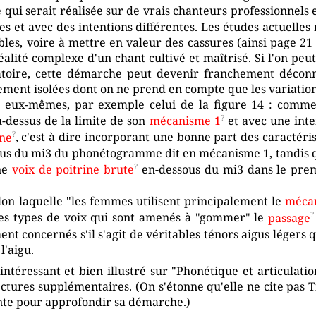
qui serait réalisée sur de vrais chanteurs professionnels e
s et avec des intentions différentes. Les études actuelles
bles, voire à mettre en valeur des cassures (ainsi page 21
lité complexe d'un chant cultivé et maîtrisé. Si l'on peu
atoire, cette démarche peut devenir franchement déconn
ement isolées dont on ne prend en compte que les variations
 eux-mêmes, par exemple celui de la figure 14 : comme
-dessus de la limite de son
mécanisme 1
et avec une inte
ine
, c'est à dire incorporant une bonne part des caractér
sous du mi3 du phonétogramme dit en mécanisme 1, tandis q
une
voix de poitrine brute
en-dessous du mi3 dans le prem
elon laquelle "les femmes utilisent principalement le
méca
es types de voix qui sont amenés à "gommer" le
passage
ent concernés s'il s'agit de véritables ténors aigus légers
l'aigu.
ntéressant et bien illustré sur "Phonétique et articulat
ures supplémentaires. (On s'étonne qu'elle ne cite pas Titz
ante pour approfondir sa démarche.)