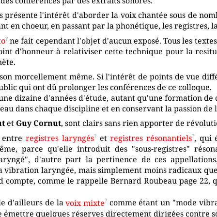
des conférences par des extraits sonores.
présente l'intérêt d'aborder la voix chantée sous de nombr
t en choeur, en passant par la phonétique, les registres, la
to
ne fait cependant l'objet d'aucun exposé. Tous les texte
oint d'honneur à relativiser cette technique pour la resit
nète.
 son morcellement même. Si l'intérêt de points de vue diff
ublic qui ont dû prolonger les conférences de ce colloque.
ne dizaine d'années d'étude, autant qu'une formation de 
eau dans chaque discipline et en conservant la passion de le
ut
et
Guy Cornut
, sont clairs sans rien apporter de révolut
n entre
registres laryngés
et
registres résonantiels
, qui 
ême, parce qu'elle introduit des "sous-registres" résonan
ryngé", d'autre part la pertinence de ces appellations, 
la vibration laryngée, mais simplement moins radicaux qu
d compte, comme le rappelle Bernard Roubeau page 22, q
e d'ailleurs de la
voix mixte
comme étant un "mode vibrat
 émettre quelques réserves directement dirigées contre s