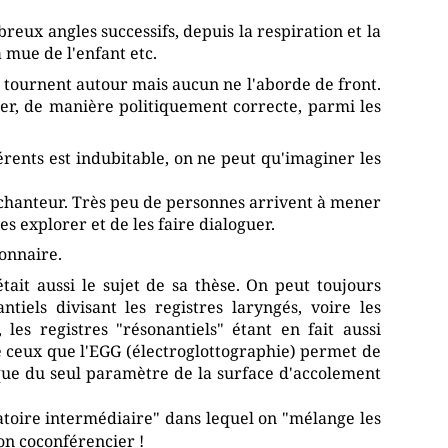
eux angles successifs, depuis la respiration et la
 mue de l'enfant etc.
s tournent autour mais aucun ne l'aborde de front.
uer, de manière politiquement correcte, parmi les
érents est indubitable, on ne peut qu'imaginer les
chanteur. Très peu de personnes arrivent à mener
s explorer et de les faire dialoguer.
ionnaire.
était aussi le sujet de sa thèse. On peut toujours
tiels divisant les registres laryngés, voire les
les registres "résonantiels" étant en fait aussi
e ceux que l'EGG (électroglottographie) permet de
ue du seul paramètre de la surface d'accolement
oire intermédiaire" dans lequel on "mélange les
on coconférencier !