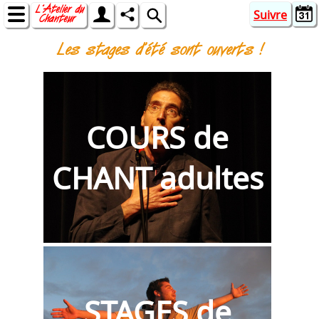
Suivre
Les stages d'été sont ouverts !
COURS de
CHANT adultes
STAGES de