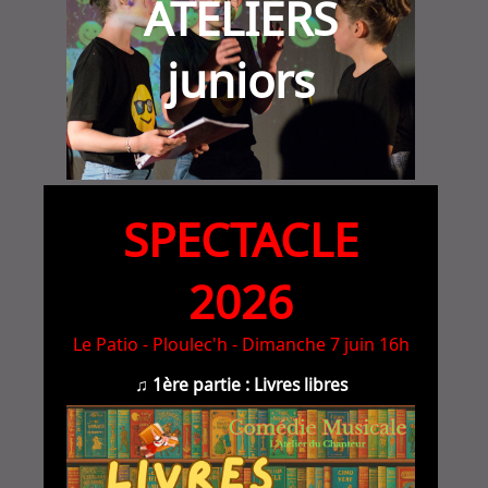
ATELIERS
juniors
SPECTACLE
2026
Le Patio - Ploulec'h - Dimanche 7 juin 16h
♫ 1ère partie : Livres libres