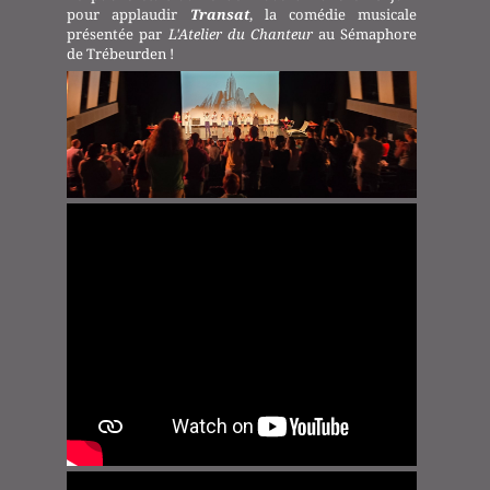
pour applaudir
Transat
, la comédie musicale
présentée par
L'Atelier du Chanteur
au Sémaphore
de Trébeurden !