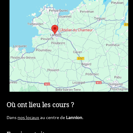
Où ont lieu les cours ?
Dans
nos locaux
au centre de
Lannion
.