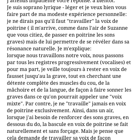
J'attends impatiente votre réponse. à bientôt.
Je suis soprano lyrique - léger et je veux bien vous
faire part de ma modeste expérience personnelle:
je ne dirais pas qu'il faut "travailler" la voix de
poitrine ( il m'arrive, comme dans l'air de Suzanne
que vous citiez, de passer en poitrine les sons
graves) mais de lui permettre de se révéler dans sa
résonance naturelle. Je m'explique:
lorsque nous travaillons notre voix, nous passons
par tous les registres progressivement (vocalises) et
pour ma part, je veille toujours à rester en voix de
fausset jusqu'au la grave, tout en cherchant une
détente complète des muscles du cou, de la
mâchoire et de la langue, de façon à faire sonner les
graves dans ce qu'on pourrait appeler une "voix
mixte". Par contre, je ne "travaille" jamais en voix
de poitrine exclusivement. Ainsi, dans un air,
lorsque j'ai besoin de renforcer des sons graves, en
dessous du do, la bascule en voix de poitrine se fait
naturellement et sans forçage. Mais je pense que
cela demande de travailler sa voix de façon