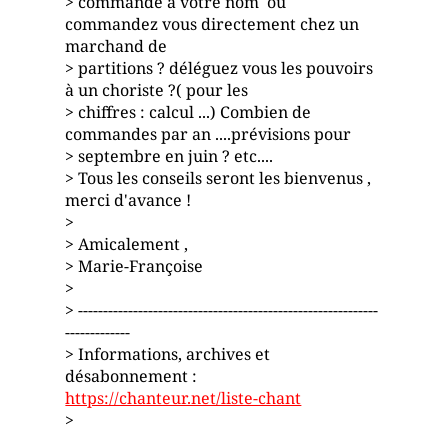
> commande à votre nom ou
commandez vous directement chez un
marchand de
> partitions ? déléguez vous les pouvoirs
à un choriste ?( pour les
> chiffres : calcul ...) Combien de
commandes par an ....prévisions pour
> septembre en juin ? etc....
> Tous les conseils seront les bienvenus ,
merci d'avance !
>
> Amicalement ,
> Marie-Françoise
>
> ------------------------------------------------------------
-------------
> Informations, archives et
désabonnement :
https://chanteur.net/liste-chant
>