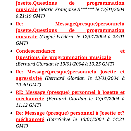
Josette.Questions de programmation
musicale
(Marie-Françoise S****** le 12/01/2004
à 21:19 GMT)
Re: Message(presque)personnelà
Josette.Questions de programmation
musicale
(Cogné Frédéric le 12/01/2004 à 23:01
GMT)
Condescendance et
Questions_de_programmation_musicale
(Bernard Giordan le 13/01/2004 à 10:25 GMT)
Re: Message(presque)personnelà Josette et
agressivité
(Bernard Giordan le 13/01/2004 à
10:40 GMT)
RE: Message (presque) personnel à Josette et
méchanceté
(Bernard Giordan le 13/01/2004 à
11:12 GMT)
Re: Message (presque) personnel à Josette et?
méchanceté
(CareSelve le 13/01/2004 à 14:21
GMT)