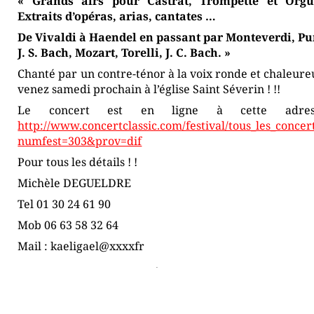
« Grands airs pour Castrat, Trompette et Org
Extraits d’opéras, arias, cantates …
De Vivaldi à Haendel en passant par Monteverdi, Pur
J. S. Bach, Mozart, Torelli, J. C. Bach. »
Chanté par un contre-ténor à la voix ronde et chaleur
venez samedi prochain à l’église Saint Séverin ! !!
Le concert est en ligne à cette adre
http://www.concertclassic.com/festival/tous_les_concer
numfest=303&prov=dif
Pour tous les détails ! !
Michèle DEGUELDRE
Tel 01 30 24 61 90
Mob 06 63 58 32 64
Mail : kaeligael@xxxxfr