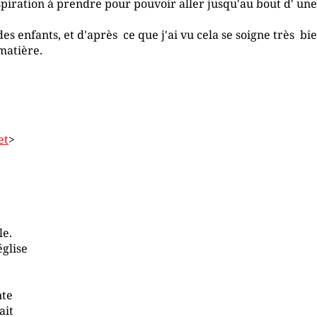
spiration à prendre pour pouvoir aller jusqu'au bout d' une p
es enfants, et d'après ce que j'ai vu cela se soigne très bien
matière.
et
>
le.
église
nte
ait