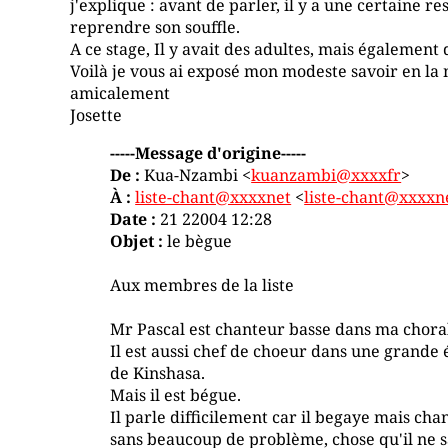
j'explique : avant de parler, il y a une certaine re
reprendre son souffle.
A ce stage, Il y avait des adultes, mais également d
Voilà je vous ai exposé mon modeste savoir en la 
amicalement
Josette
-----Message d'origine-----
De :
Kua-Nzambi <
kuanzambi@xxxxfr
>
À :
liste-chant@xxxxnet
<
liste-chant@xxxxn
Date :
21 22004 12:28
Objet :
le bègue
Aux membres de la liste
Mr Pascal est chanteur basse dans ma chora
Il est aussi chef de choeur dans une grande 
de Kinshasa.
Mais il est bégue.
Il parle difficilement car il begaye mais cha
sans beaucoup de problème, chose qu'il ne s