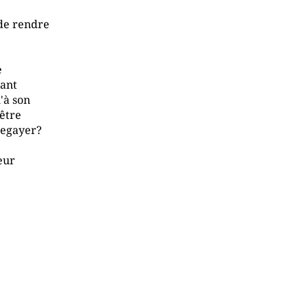
 de rendre
e
sant
'à son
 être
begayer?
eur