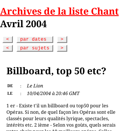
Archives de la liste Chant
Avril 2004
<
par dates
>
<
par sujets
>
Billboard, top 50 etc?
Le Lion
DE
:
10/04/2004 à 20:46 GMT
LE
:
1 er - Existe t'il un billboard ou top50 pour les
Opéras. Si non, de quel façon les Opéras sont elle
classés pour leurs qualités lyrique, spectacles,
intérèts etc. 2 ième - Selon vos goùts, quels serais