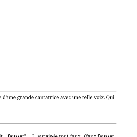
e d'une grande cantatrice avec une telle voix. Qui
"fausset".....? aurais-je tout faux...(faux,fausset..