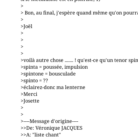
>
> Bon, au final, j'espère quand même qu'on pourra s
>
>Joël
>
>
>
>
>voilà autre chose ....... ! qu'est-ce qu'un tenor spi
>spinta = poussée, impulsion
>spintone = bousculade
>spinto = ??
>éclairez-donc ma lenterne
>Merci
>Josette
>
>
>----Message d'origine----
>>De: Véronique JACQUES
>>A: "liste chant"