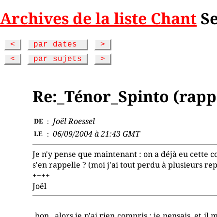
Archives de la liste Chant
Se
<
par dates
>
<
par sujets
>
Re:_Ténor_Spinto (rapp
Joël Roessel
DE
:
06/09/2004 à 21:43 GMT
LE
:
Je n'y pense que maintenant : on a déjà eu cette c
s'en rappelle ? (moi j'ai tout perdu à plusieurs re
++++
Joël
bon...alors je n'ai rien compris : je pensais, et il