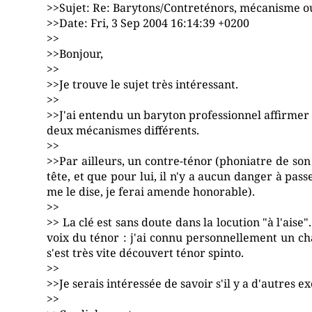
>>Sujet: Re: Barytons/Contreténors, mécanisme ou
>>Date: Fri, 3 Sep 2004 16:14:39 +0200
>>
>>Bonjour,
>>
>>Je trouve le sujet très intéressant.
>>
>>J'ai entendu un baryton professionnel affirmer qu
deux mécanismes différents.
>>
>>Par ailleurs, un contre-ténor (phoniatre de son 
tête, et que pour lui, il n'y a aucun danger à passe
me le dise, je ferai amende honorable).
>>
>> La clé est sans doute dans la locution "à l'aise"
voix du ténor : j'ai connu personnellement un cha
s'est très vite découvert ténor spinto.
>>
>>Je serais intéressée de savoir s'il y a d'autres e
>>