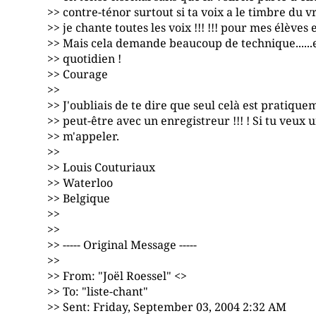
>> contre-ténor surtout si ta voix a le timbre du vr
>> je chante toutes les voix !!! !!! pour mes élève
>> Mais cela demande beaucoup de technique......en
>> quotidien !
>> Courage
>>
>> J'oubliais de te dire que seul celà est pratiqu
>> peut-être avec un enregistreur !!! ! Si tu veux 
>> m'appeler.
>>
>> Louis Couturiaux
>> Waterloo
>> Belgique
>>
>>
>> ----- Original Message -----
>>
>> From: "Joël Roessel" <>
>> To: "liste-chant"
>> Sent: Friday, September 03, 2004 2:32 AM