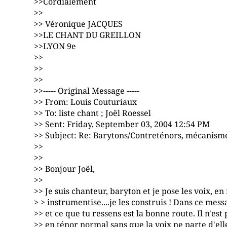
>>Cordialement
>>
>> Véronique JACQUES
>>LE CHANT DU GREILLON
>>LYON 9e
>>
>>
>>
>>----- Original Message -----
>> From: Louis Couturiaux
>> To: liste chant ; Joël Roessel
>> Sent: Friday, September 03, 2004 12:54 PM
>> Subject: Re: Barytons/Contreténors, mécanisme
>>
>>
>> Bonjour Joël,
>>
>> Je suis chanteur, baryton et je pose les voix, en f
> > instrumentise....je les construis ! Dans ce messa
>> et ce que tu ressens est la bonne route. Il n'est
>> en ténor normal sans que la voix ne parte d'el