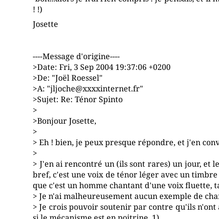
! !)
Josette
----Message d'origine----
>Date: Fri, 3 Sep 2004 19:37:06 +0200
>De: "Joël Roessel"
>A: "jljoche@xxxxinternet.fr"
>Sujet: Re: Ténor Spinto
>
>Bonjour Josette,
>
> Eh ! bien, je peux presque répondre, et j'en convie
>
> J'en ai rencontré un (ils sont rares) un jour, et l
bref, c'est une voix de ténor léger avec un timbre 
que c'est un homme chantant d'une voix fluette, ta
> Je n'ai malheureusement aucun exemple de chant
> Je crois pouvoir soutenir par contre qu'ils n'on
si le mécanisme est en poitrine, 1)