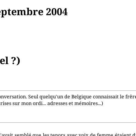
ptembre 2004
el ?)
onversation. Seul quelqu'un de Belgique connaissait le frêr
prises sur mon ordi... adresses et mémoires...)
 m'avait semblé que les tenors avec voix de femme étaient dit 