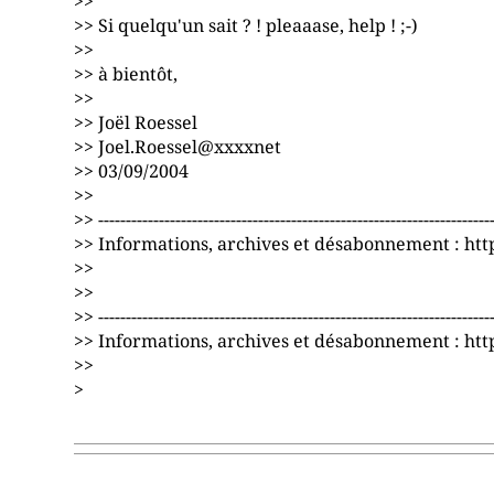
>>
>> Si quelqu'un sait ? ! pleaaase, help ! ;-)
>>
>> à bientôt,
>>
>> Joël Roessel
>> Joel.Roessel@xxxxnet
>> 03/09/2004
>>
>> -----------------------------------------------------------------------
>> Informations, archives et désabonnement : http
>>
>>
>> -----------------------------------------------------------------------
>> Informations, archives et désabonnement : http
>>
>