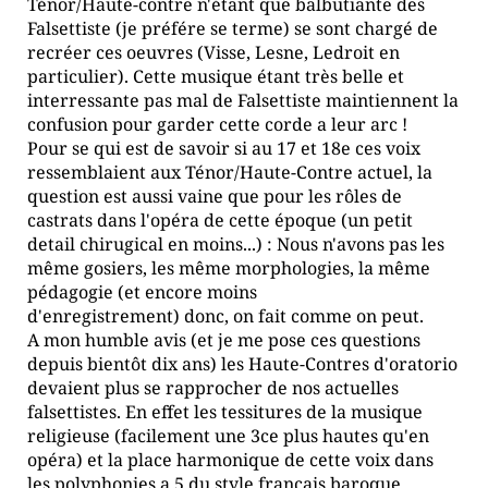
Ténor/Haute-contre n'étant que balbutiante des
Falsettiste (je préfére se terme) se sont chargé de
recréer ces oeuvres (Visse, Lesne, Ledroit en
particulier). Cette musique étant très belle et
interressante pas mal de Falsettiste maintiennent la
confusion pour garder cette corde a leur arc !
Pour se qui est de savoir si au 17 et 18e ces voix
ressemblaient aux Ténor/Haute-Contre actuel, la
question est aussi vaine que pour les rôles de
castrats dans l'opéra de cette époque (un petit
detail chirugical en moins...) : Nous n'avons pas les
même gosiers, les même morphologies, la même
pédagogie (et encore moins
d'enregistrement) donc, on fait comme on peut.
A mon humble avis (et je me pose ces questions
depuis bientôt dix ans) les Haute-Contres d'oratorio
devaient plus se rapprocher de nos actuelles
falsettistes. En effet les tessitures de la musique
religieuse (facilement une 3ce plus hautes qu'en
opéra) et la place harmonique de cette voix dans
les polyphonies a 5 du style français baroque