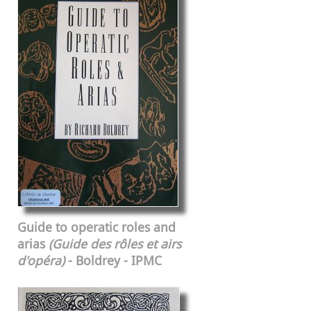
Guide to operatic roles and
arias
(Guide des rôles et airs
d'opéra)
- Boldrey - IPMC