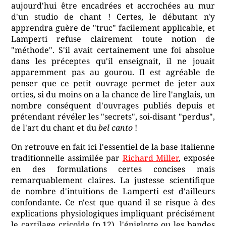
aujourd'hui être encadrées et accrochées au mur
d'un studio de chant ! Certes, le débutant n'y
apprendra guère de "truc" facilement applicable, et
Lamperti refuse clairement toute notion de
"méthode". S'il avait certainement une foi absolue
dans les préceptes qu'il enseignait, il ne jouait
apparemment pas au gourou. Il est agréable de
penser que ce petit ouvrage permet de jeter aux
orties, si du moins on a la chance de lire l'anglais, un
nombre conséquent d'ouvrages publiés depuis et
prétendant révéler les "secrets", soi-disant "perdus",
de l'art du chant et du
bel canto
!
On retrouve en fait ici l'essentiel de la base italienne
traditionnelle assimilée par
Richard Miller
, exposée
en des formulations certes concises mais
remarquablement claires. La justesse scientifique
de nombre d'intuitions de Lamperti est d'ailleurs
confondante. Ce n'est que quand il se risque à des
explications physiologiques impliquant précisément
le cartilage cricoïde (p.12), l'épiglotte ou les bandes