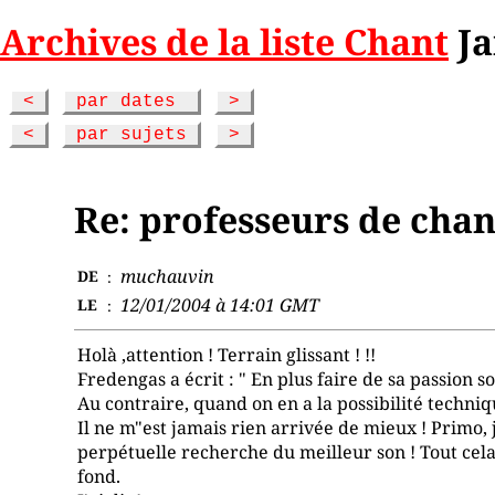
Archives de la liste Chant
Ja
<
par dates
>
<
par sujets
>
Re: professeurs de chan
muchauvin
DE
:
12/01/2004 à 14:01 GMT
LE
:
Holà ,attention ! Terrain glissant ! !!
Fredengas a écrit : " En plus faire de sa passion 
Au contraire, quand on en a la possibilité technique
Il ne m"est jamais rien arrivée de mieux ! Primo, 
perpétuelle recherche du meilleur son ! Tout cel
fond.