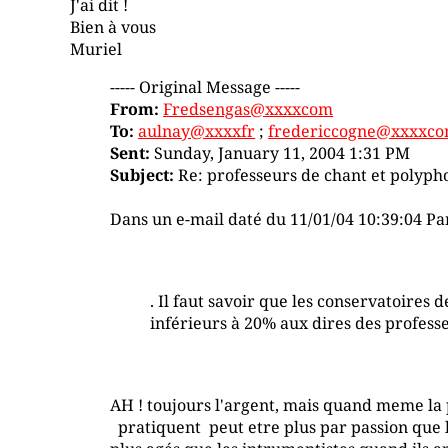
J'ai dit !
Bien à vous
Muriel
----- Original Message -----
From:
Fredsengas@xxxxcom
To:
aulnay@xxxxfr
;
fredericcogne@xxxxc
Sent:
Sunday, January 11, 2004 1:31 PM
Subject:
Re: professeurs de chant et polyph
Dans un e-mail daté du 11/01/04 10:39:04 Pa
. Il faut savoir que les conservatoires
inférieurs à 20% aux dires des profess
AH ! toujours l'argent, mais quand meme la p
pratiquent peut etre plus par passion que le