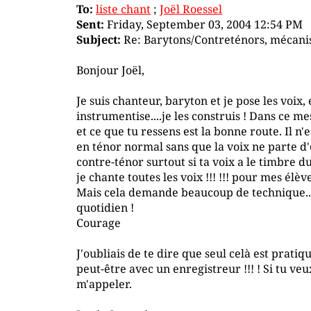
To:
liste chant
;
Joël Roessel
Sent:
Friday, September 03, 2004 12:54 PM
Subject:
Re: Barytons/Contreténors, mécani
Bonjour Joël,
Je suis chanteur, baryton et je pose les voix, e
instrumentise....je les construis ! Dans ce me
et ce que tu ressens est la bonne route. Il n'e
en ténor normal sans que la voix ne parte d
contre-ténor surtout si ta voix a le timbre du
je chante toutes les voix !!! !!! pour mes élè
Mais cela demande beaucoup de technique.....
quotidien !
Courage
J'oubliais de te dire que seul celà est prati
peut-être avec un enregistreur !!! ! Si tu veu
m'appeler.