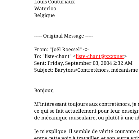
Louis Couturiaux
Waterloo
Belgique
----- Original Message -----
From: "Joël Roessel" <>
To: "liste-chant" <
liste-chant@xxxxnet
>
Sent: Friday, September 03, 2004 2:32 AM
Subject: Barytons/Contreténors, mécanisme 
Bonjour,
M'intéressant toujours aux contreténors, je 
ce qui se fait actuellement pour leur ensei
de mécanique musculaire, ou plutôt à une id
Je m'explique. Il semble de vérité courante 
entre cette voix à travailler, et son autre voix