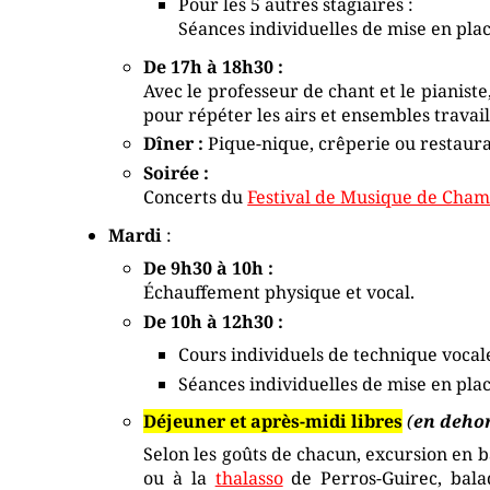
Pour les 5 autres stagiaires :
Séances individuelles de mise en plac
De 17h à 18h30 :
Avec le professeur de chant et le pianiste
pour répéter les airs et ensembles travai
Dîner :
Pique-nique, crêperie ou restaura
Soirée :
Concerts du
Festival de Musique de Cha
Mardi
:
De 9h30 à 10h :
Échauffement physique et vocal.
De 10h à 12h30 :
Cours individuels de technique vocale
Séances individuelles de mise en place
Déjeuner et après-midi libres
(
en deho
Selon les goûts de chacun, excursion en b
ou à la
thalasso
de Perros-Guirec, balad