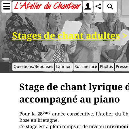
Stages de chant adultes
>
Questions/Réponses
Lannion
Sur mesure
Photos
Presse
Stage de chant lyrique 
accompagné au piano
ème
Pour la
28
année consécutive, l'Atelier du C
Rose en Bretagne.
Ce stage est à plein temps et de niveau
intermédi