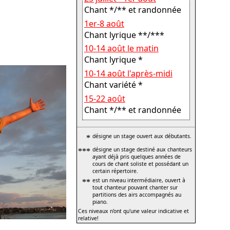
Chant */** et randonnée
1er-8 août
Chant lyrique **/***
10-14 août le matin
Chant lyrique *
10-14 août l'après-midi
Chant variété *
15-22 août
Chant */** et randonnée
*
désigne un stage ouvert aux débutants.
***
désigne un stage destiné aux chanteurs
ayant déjà pris quelques années de
cours de chant soliste et possédant un
certain répertoire.
**
est un niveau intermédiaire, ouvert à
tout chanteur pouvant chanter sur
partitions des airs accompagnés au
piano.
Ces niveaux n'ont qu'une valeur indicative et
relative!