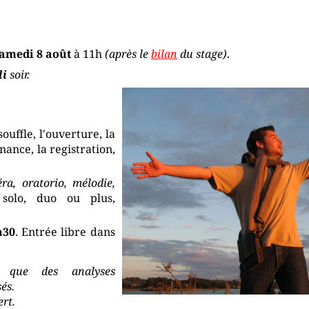
amedi 8 août
à 11h
(après le
bilan
du stage)
.
di
soir.
souffle, l'ouverture, la
nance, la registration,
éra, oratorio, mélodie,
olo, duo ou plus,
h30
. Entrée libre dans
i que des analyses
és.
ert.