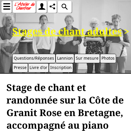
Stages de chant adultes
>
Questions/Réponses
Lannion
Sur mesure
Photos
Presse
Livre d'or
Inscription
Stage de chant et
randonnée sur la Côte de
Granit Rose en Bretagne,
accompagné au piano