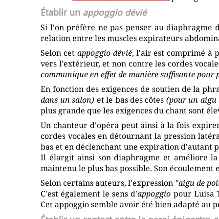
Établir un
appoggio dévié
Si l'on préfère ne pas penser au diaphragme da
relation entre les muscles expirateurs abdomina
Selon cet
appoggio dévié
, l'air est comprimé à
vers l'extérieur, et non contre les cordes vocal
communique en effet de manière suffisante pour p
En fonction des exigences de soutien de la phra
dans un salon)
et le bas des côtes
(pour un aigu 
plus grande que les exigences du chant sont éle
Un chanteur d'opéra peut ainsi à la fois expire
cordes vocales en détournant la pression latéra
bas et en déclenchant une expiration d'autant p
Il élargit ainsi son diaphragme et améliore l
maintenu le plus bas possible. Son écoulement es
Selon certains auteurs, l'expression
"aigu de poi
C'est également le sens d'
appoggio
pour Luisa T
Cet appoggio semble avoir été bien adapté au po