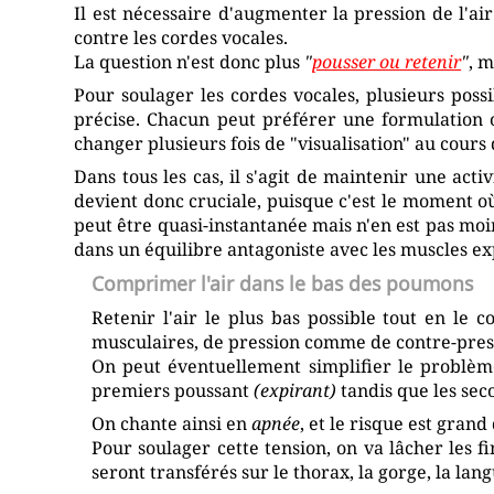
Il est nécessaire d'augmenter la pression de l'
contre les cordes vocales.
La question n'est donc plus
"
pousser ou retenir
"
, 
Pour soulager les cordes vocales, plusieurs possi
précise. Chacun peut préférer une formulation o
changer plusieurs fois de "visualisation" au cour
Dans tous les cas, il s'agit de maintenir une act
devient donc cruciale, puisque c'est le moment où
peut être quasi-instantanée mais n'en est pas moi
dans un équilibre antagoniste avec les muscles ex
Comprimer l'air dans le bas des poumons
Retenir l'air le plus bas possible tout en le c
musculaires, de pression comme de contre-pressi
On peut éventuellement simplifier le problème
premiers poussant
(expirant)
tandis que les se
On chante ainsi en
apnée
, et le risque est gran
Pour soulager cette tension, on va lâcher les f
seront transférés sur le thorax, la gorge, la la