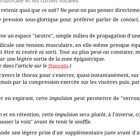
mbilicale et les cordes vocales
 retenir quoi que ce soit? Ne peut-on pas penser directeme
e pression sous-glottique pour préférer parler de
contact
me un espace "neutre", simple milieu de propagation d'une
licale une tension musculaire, en elle-même presque équili
it être ni rentré ni sorti. Tout au plus peut-on constater,
ar une légère sortie de la zone épigastrique.
 dans l'article sur le
Staccato
.)
vers le thorax pour s'exercer, quasi-instantanément, sur
mais par la compression exercée sur les viscères puis, pa
r en expirant, cette
impulsion
peut permettre de "verrouill
 et en rétention, cette
impulsion
sera plutôt, à l'inverse,
asser la voix" avant de tenir le souffle.
e une légère prise d'air supplémentaire juste avant d'atta
.