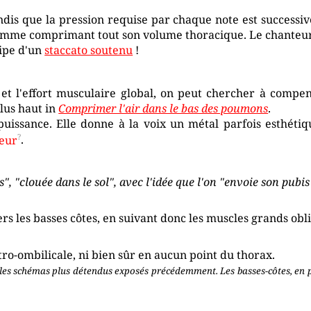
dis que la pression requise par chaque note est successive
comme comprimant tout son volume thoracique. Le chanteur
cipe d'un
staccato soutenu
!
et l'effort musculaire global, on peut chercher à compen
lus haut in
Comprimer l'air dans le bas des poumons
.
uissance. Elle donne à la voix un métal parfois esthéti
eur
.
s", "clouée dans le sol", avec l'idée que l'on "envoie son pubis 
s les basses côtes, en suivant donc les muscles grands obl
tro-ombilicale, ni bien sûr en aucun point du thorax.
es schémas plus détendus exposés précédemment. Les basses-côtes, en part