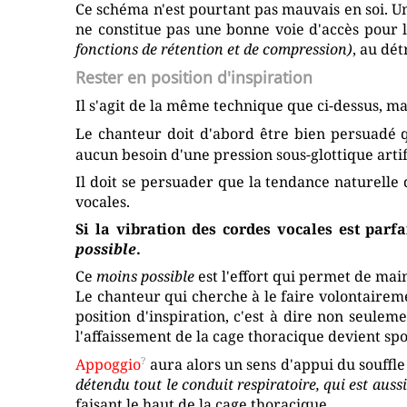
Ce schéma n'est pourtant pas mauvais en soi. U
ne constitue pas une bonne voie d'accès pour l
fonctions de rétention et de compression)
, au dé
Rester en position d'inspiration
Il s'agit de la même technique que ci-dessus, 
Le chanteur doit d'abord être bien persuadé q
aucun besoin d'une pression sous-glottique art
Il doit se persuader que la tendance naturelle 
vocales.
Si la vibration des cordes vocales est par
possible
.
Ce
moins possible
est l'effort qui permet de mai
Le chanteur qui cherche à le faire volontaireme
position d'inspiration, c'est à dire non seulem
l'affaissement de la cage thoracique devient sp
Appoggio
aura alors un sens d'appui du souffle
détendu tout le conduit respiratoire, qui est aussi
faisant le haut de la cage thoracique.