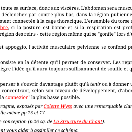
 toute sa surface, donc aux viscères. L'abdomen sera muscu
e déclencher par contre plus bas, dans la région pubienne
ment connectée à la cage thoracique. L'ensemble du torse 
mbré
, si la posture est bonne et si la respiration est pr
région des reins - cette région même qui se "gonfle" lors d
cet appoggio, l'activité musculaire pelvienne se confond 
onsiste en la détente qu'il permet de conserver. Les repr
tègre l'idée qu'il aura toujours suffisamment de souffle et
a penser à s'ouvrir davantage plutôt qu'à
tenir
ou à donner 
e concentrant, selon son niveau de développement, d'abord
 la
connexion
la plus basse possible.
phragme, exposés par
Colette Wyss
avec une remarquable clart
 elle-même pp.15 et 17.
e conception (p.26 sq. de
La Structure du Chant
).
t vous aider à assimiler ce schéma.