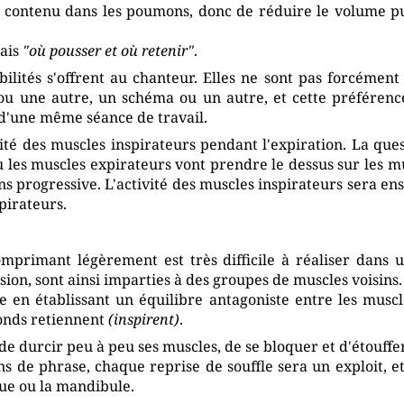
air contenu dans les poumons, donc de réduire le volume p
mais
"où pousser et où retenir"
.
bilités s'offrent au chanteur. Elles ne sont pas forcément 
u une autre, un schéma ou un autre, et cette préférence
s d'une même séance de travail.
ivité des muscles inspirateurs pendant l'expiration. La qu
 les muscles expirateurs vont prendre le dessus sur les mu
ns progressive. L'activité des muscles inspirateurs sera en
pirateurs.
omprimant légèrement est très difficile à réaliser dans u
on, sont ainsi imparties à des groupes de muscles voisins.
 en établissant un équilibre antagoniste entre les muscle
conds retiennent
(inspirent)
.
d de durcir peu à peu ses muscles, de se bloquer et d'étouffer
ins de phrase, chaque reprise de souffle sera un exploit, e
ngue ou la mandibule.