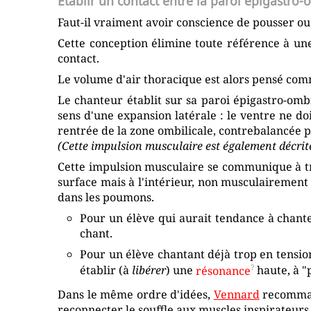
Établir un contact entre la paroi épigastro-o
Faut-il vraiment avoir conscience de pousser ou
Cette conception élimine toute référence à un
contact.
Le volume d'air thoracique est alors pensé com
Le chanteur établit sur sa paroi épigastro-ombi
sens d'une expansion latérale : le ventre ne do
rentrée de la zone ombilicale, contrebalancée p
(Cette impulsion musculaire est également décrite
Cette impulsion musculaire se communique à tra
surface mais à l'intérieur, non musculairement 
dans les poumons.
Pour un élève qui aurait tendance à chante
chant.
Pour un élève chantant déjà trop en tension
établir (à
libérer
) une
résonance
haute, à "p
Dans le même ordre d'idées,
Vennard
recommand
reconnecter le souffle aux muscles inspirateurs