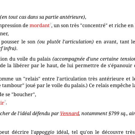
e
(en tout cas dans sa partie antérieure)
,
impression de
mordant
, un son très "concentré" et riche en
ner,
 pousser le son
(ou plutôt l'articulation)
en avant, tant le
cf infra)
.
tion du voile du palais
(accompagnée d'une certaine tension 
de la libérer par le haut, de lui permettre de s'épanouir d
omme un "relais" entre l'articulation très antérieure et l
 tambour" joué par le voile du palais.) Ce relais empêche la
de se "boucher",
ir
.
cher de l'idéal défendu par
Vennard
, notamment §799 sq., ai
eut décrire l'
appoggio
idéal, tel qu'on le découvre trè