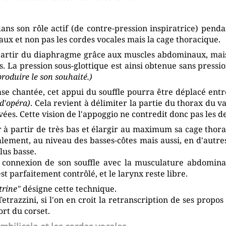
ns son rôle actif (de contre-pression inspiratrice) pendan
ux et non pas les cordes vocales mais la cage thoracique.
 partir du diaphragme grâce aux muscles abdominaux, mais
es. La pression sous-glottique est ainsi obtenue sans pressi
roduire le son souhaité.)
se chantée, cet appui du souffle pourra être déplacé entr
d'opéra)
. Cela revient à délimiter la partie du thorax du va
vées. Cette vision de l'appoggio ne contredit donc pas les 
r à partir de très bas et élargir au maximum sa cage thora
lement, au niveau des basses-côtes mais aussi, en d'autres
lus basse.
a connexion de son souffle avec la musculature abdominal
t parfaitement contrôlé, et le larynx reste libre.
trine"
désigne cette technique.
etrazzini, si l'on en croit la retranscription de ses propo
rt du corset.