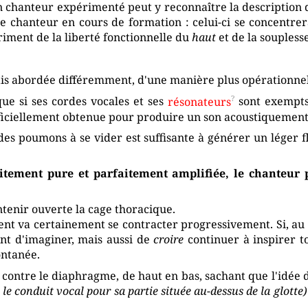
n chanteur expérimenté peut y reconnaître la description d
e chanteur en cours de formation : celui-ci se concentre
triment de la liberté fonctionnelle du
haut
et de la soupless
mais abordée différemment, d'une manière plus opérationnel
ue si ses cordes vocales et ses
résonateurs
sont exempts 
ificiellement obtenue pour produire un son acoustiquement 
des poumons à se vider est suffisante à générer un léger fl
faitement pure et parfaitement amplifiée, le chanteu
ntenir ouverte la cage thoracique.
nt va certainement se contracter progressivement. Si, au co
ent d'imaginer, mais aussi de
croire
continuer à inspirer t
ontanée.
 contre le diaphragme, de haut en bas, sachant que l'idée 
 le conduit vocal pour sa partie située au-dessus de la glotte)