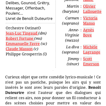
Delibes, Gounod, Grétry,
Martin
:
Olivier
Messager, Offenbach,
(baryton)
Lallouette
Poulenc...
Carmen
:
Victoria
Livret de Benoît Duteurtre
(soprano)
Manso
Orchestre OstinatO
Anne-
:
Agnès
Jean-Luc Tingaud
(dm)
Virginie
Bove
Robert Fortune
(ms)
(mezzo)
Emmanuelle Favre
(sc)
La diva
:
Michèle
Claude Masson
(c)
(soprano)
Lagrange
Philippe Grosperrin
(l)
Jimmy
:
Scott
(ténor)
Emerson
Curieux objet que cette comédie lyrico-musicale ! Ce
n'est pas un pastiche, puisque les airs qui y sont
insérés le sont avec leurs paroles d'origine.
Benoît
Duteurtre
n'est l'auteur que des dialogues qui
relient ces airs, non pour donner un fil conducteur à
des scènes choisies pour mettre en valeur des