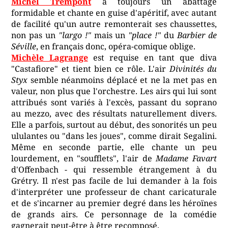
Michel Trempont
a toujours un abattage
formidable et chante en guise d'apéritif, avec autant
de facilité qu'un autre remonterait ses chaussettes,
non pas un
"largo !"
mais un
"place !"
du
Barbier de
Séville
, en français donc, opéra-comique oblige.
Michèle Lagrange
est requise en tant que diva
"Castafiore" et tient bien ce rôle. L'air
Divinités du
Styx
semble néanmoins déplacé et ne la met pas en
valeur, non plus que l'orchestre. Les airs qui lui sont
attribués sont variés à l'excès, passant du soprano
au mezzo, avec des résultats naturellement divers.
Elle a parfois, surtout au début, des sonorités un peu
ululantes ou "dans les joues", comme dirait Segalini.
Même en seconde partie, elle chante un peu
lourdement, en "soufflets", l'air de
Madame Favart
d'Offenbach - qui ressemble étrangement à du
Grétry. Il n'est pas facile de lui demander à la fois
d'interpréter une professeur de chant caricaturale
et de s'incarner au premier degré dans les héroïnes
de grands airs. Ce personnage de la comédie
gagnerait peut-être à être recomposé.