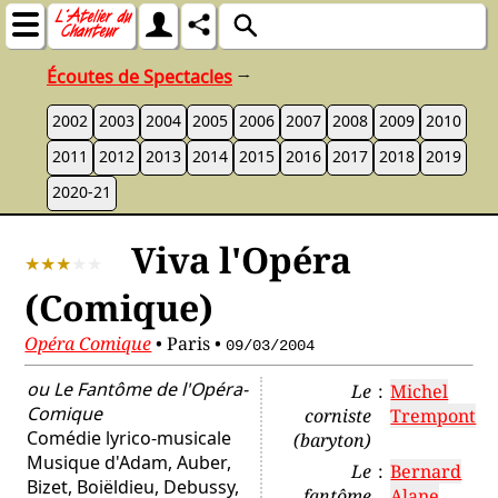
Écoutes de Spectacles
→
2002
2003
2004
2005
2006
2007
2008
2009
2010
2011
2012
2013
2014
2015
2016
2017
2018
2019
2020-21
Viva l'Opéra
(Comique)
Opéra Comique
•
Paris
•
09/03/2004
ou Le Fantôme de l'Opéra-
Le
:
Michel
Comique
corniste
Trempont
Comédie lyrico-musicale
(baryton)
Musique d'
Adam, Auber,
Le
:
Bernard
Bizet, Boiëldieu, Debussy,
fantôme
Alane