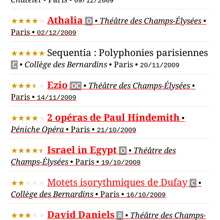
09/12/2009
Athalia
•
Théâtre des Champs-Élysées
•
O
Paris
•
02/12/2009
Sequentia : Polyphonies parisiennes
•
Collège des Bernardins
•
Paris
•
C
20/11/2009
Ezio
•
Théâtre des Champs-Élysées
•
OC
Paris
•
14/11/2009
2 opéras de Paul Hindemith
•
Péniche Opéra
•
Paris
•
21/10/2009
Israel in Egypt
•
Théâtre des
O
Champs-Élysées
•
Paris
•
19/10/2009
Motets isorythmiques de Dufay
•
C
Collège des Bernardins
•
Paris
•
16/10/2009
David Daniels
•
Théâtre des Champs-
R