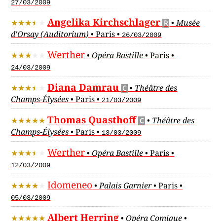
27/03/2009
Angelika Kirchschlager
•
Musée
R
d'Orsay (Auditorium)
•
Paris
•
26/03/2009
Werther
•
Opéra Bastille
•
Paris
•
24/03/2009
Diana Damrau
•
Théâtre des
C
Champs-Élysées
•
Paris
•
21/03/2009
Thomas Quasthoff
•
Théâtre des
C
Champs-Élysées
•
Paris
•
13/03/2009
Werther
•
Opéra Bastille
•
Paris
•
12/03/2009
Idomeneo
•
Palais Garnier
•
Paris
•
05/03/2009
Albert Herring
•
Opéra Comique
•