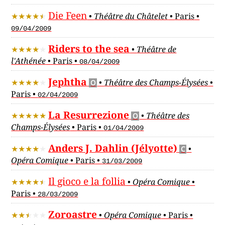
Die Feen
•
Théâtre du Châtelet
•
Paris
•
09/04/2009
Riders to the sea
•
Théâtre de
l'Athénée
•
Paris
•
08/04/2009
Jephtha
•
Théâtre des Champs-Élysées
•
O
Paris
•
02/04/2009
La Resurrezione
•
Théâtre des
O
Champs-Élysées
•
Paris
•
01/04/2009
Anders J. Dahlin (Jélyotte)
•
C
Opéra Comique
•
Paris
•
31/03/2009
Il gioco e la follia
•
Opéra Comique
•
Paris
•
28/03/2009
Zoroastre
•
Opéra Comique
•
Paris
•