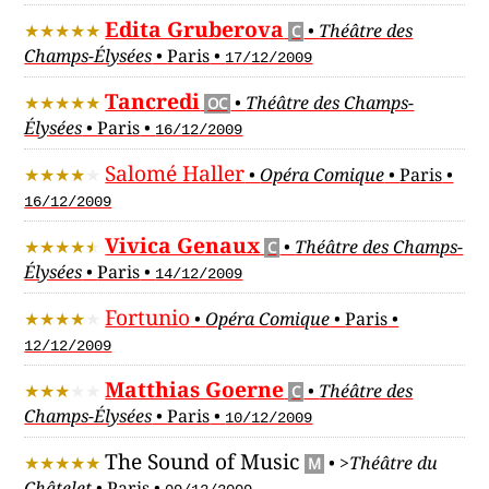
Edita Gruberova
•
Théâtre des
C
Champs-Élysées
•
Paris
•
17/12/2009
Tancredi
•
Théâtre des Champs-
OC
Élysées
•
Paris
•
16/12/2009
Salomé Haller
•
Opéra Comique
•
Paris
•
16/12/2009
Vivica Genaux
•
Théâtre des Champs-
C
Élysées
•
Paris
•
14/12/2009
Fortunio
•
Opéra Comique
•
Paris
•
12/12/2009
Matthias Goerne
•
Théâtre des
C
Champs-Élysées
•
Paris
•
10/12/2009
The Sound of Music
•
>Théâtre du
M
Châtelet
•
Paris
•