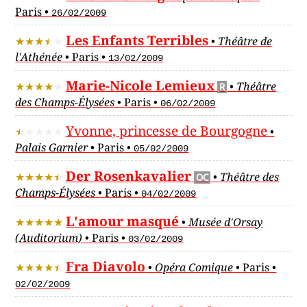
Paris
•
26/02/2009
Les Enfants Terribles
•
Théâtre de
l'Athénée
•
Paris
•
13/02/2009
Marie-Nicole Lemieux
•
Théâtre
R
des Champs-Élysées
•
Paris
•
06/02/2009
Yvonne, princesse de Bourgogne
•
Palais Garnier
•
Paris
•
05/02/2009
Der Rosenkavalier
•
Théâtre des
OC
Champs-Élysées
•
Paris
•
04/02/2009
L'amour masqué
•
Musée d'Orsay
(Auditorium)
•
Paris
•
03/02/2009
Fra Diavolo
•
Opéra Comique
•
Paris
•
02/02/2009