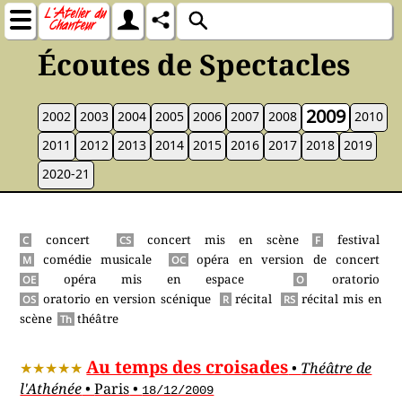
Écoutes de Spectacles
2009
2002
2003
2004
2005
2006
2007
2008
2010
2011
2012
2013
2014
2015
2016
2017
2018
2019
2020-21
concert
concert mis en scène
festival
C
CS
F
comédie musicale
opéra en version de concert
M
OC
opéra mis en espace
oratorio
OE
O
oratorio en version scénique
récital
récital mis en
OS
R
RS
scène
théâtre
Th
Au temps des croisades
•
Théâtre de
l'Athénée
•
Paris
•
18/12/2009