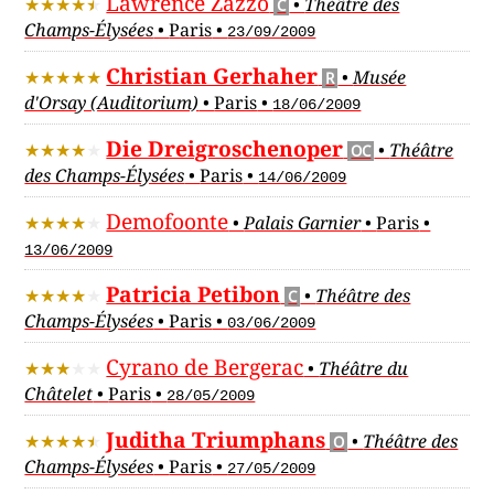
Lawrence Zazzo
•
Théâtre des
C
Champs-Élysées
•
Paris
•
23/09/2009
Christian Gerhaher
•
Musée
R
d'Orsay (Auditorium)
•
Paris
•
18/06/2009
Die Dreigroschenoper
•
Théâtre
OC
des Champs-Élysées
•
Paris
•
14/06/2009
Demofoonte
•
Palais Garnier
•
Paris
•
13/06/2009
Patricia Petibon
•
Théâtre des
C
Champs-Élysées
•
Paris
•
03/06/2009
Cyrano de Bergerac
•
Théâtre du
Châtelet
•
Paris
•
28/05/2009
Juditha Triumphans
•
Théâtre des
O
Champs-Élysées
•
Paris
•
27/05/2009