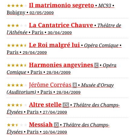
Il matrimonio segreto
•
MC93
•
Bobigny
•
02/05/2009
La Cantatrice Chauve
•
Théâtre de
l'Athénée
•
Paris
•
30/04/2009
Le Roi malgré lui
•
Opéra Comique
•
Paris
•
29/04/2009
Harmonies angevines
•
Opéra
C
Comique
•
Paris
•
28/04/2009
Jérôme Corréas
•
Musée d'Orsay
R
(Auditorium)
•
Paris
•
28/04/2009
Altre stelle
•
Théâtre des Champs-
CS
Élysées
•
Paris
•
27/04/2009
Messiah
•
Théâtre des Champs-
O
Élysées
•
Paris
•
10/04/2009