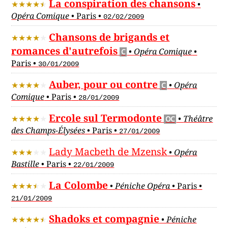
La conspiration des chansons
•
Opéra Comique
•
Paris
•
02/02/2009
Chansons de brigands et
romances d'autrefois
•
Opéra Comique
•
C
Paris
•
30/01/2009
Auber, pour ou contre
•
Opéra
C
Comique
•
Paris
•
28/01/2009
Ercole sul Termodonte
•
Théâtre
OC
des Champs-Élysées
•
Paris
•
27/01/2009
Lady Macbeth de Mzensk
•
Opéra
Bastille
•
Paris
•
22/01/2009
La Colombe
•
Péniche Opéra
•
Paris
•
21/01/2009
Shadoks et compagnie
•
Péniche