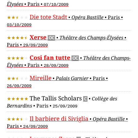
Élysées
•
Paris
•
07/10/2009
Die tote Stadt
•
Opéra Bastille
•
Paris
•
03/10/2009
Xerse
•
Théâtre des Champs-Élysées
•
OC
Paris
•
29/09/2009
Cosi fan tutte
•
Théâtre des Champs-
OC
Élysées
•
Paris
•
28/09/2009
Mireille
•
Palais Garnier
•
Paris
•
26/09/2009
The Tallis Scholars
•
Collège des
C
Bernardins
•
Paris
•
25/09/2009
Il barbiere di Siviglia
•
Opéra Bastille
•
Paris
•
24/09/2009