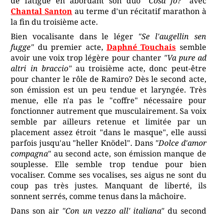
de fatigue en abordant son duo
"Cosa fo?"
avec
Chantal Santon
au terme d'un récitatif marathon à
la fin du troisième acte.
Bien vocalisante dans le léger
"Se l'augellin sen
fugge"
du premier acte,
Daphné Touchais
semble
avoir une voix trop légère pour chanter
"Va pure ad
altri in braccio"
au troisième acte, donc peut-être
pour chanter le rôle de Ramiro? Dès le second acte,
son émission est un peu tendue et laryngée. Très
menue, elle n'a pas le "coffre" nécessaire pour
fonctionner autrement que musculairement. Sa voix
semble par ailleurs retenue et limitée par un
placement assez étroit "dans le masque", elle aussi
parfois jusqu'au "heller Knödel". Dans
"Dolce d'amor
compagna"
au second acte, son émission manque de
souplesse. Elle semble trop tendue pour bien
vocaliser. Comme ses vocalises, ses aigus ne sont du
coup pas très justes. Manquant de liberté, ils
sonnent serrés, comme tenus dans la mâchoire.
Dans son air
"Con un vezzo all' italiana"
du second