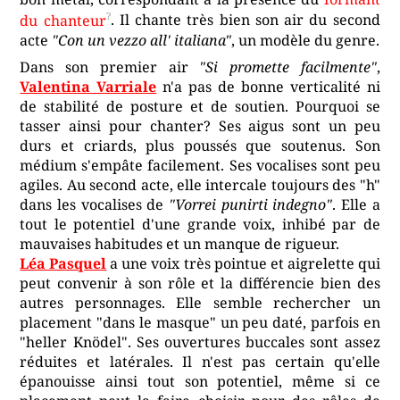
du chanteur
. Il chante très bien son air du second
acte
"Con un vezzo all' italiana"
, un modèle du genre.
Dans son premier air
"Si promette facilmente"
,
Valentina Varriale
n'a pas de bonne verticalité ni
de stabilité de posture et de soutien. Pourquoi se
tasser ainsi pour chanter? Ses aigus sont un peu
durs et criards, plus poussés que soutenus. Son
médium s'empâte facilement. Ses vocalises sont peu
agiles. Au second acte, elle intercale toujours des "h"
dans les vocalises de
"Vorrei punirti indegno"
. Elle a
tout le potentiel d'une grande voix, inhibé par de
mauvaises habitudes et un manque de rigueur.
Léa Pasquel
a une voix très pointue et aigrelette qui
peut convenir à son rôle et la différencie bien des
autres personnages. Elle semble rechercher un
placement "dans le masque" un peu daté, parfois en
"heller Knödel". Ses ouvertures buccales sont assez
réduites et latérales. Il n'est pas certain qu'elle
épanouisse ainsi tout son potentiel, même si ce