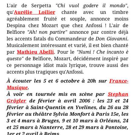
L'air de Serpetta
"Chi vuol godere il mondo"
,
qu'
Aurélie Loilier
chante avec un timbre
agréablement fruité et souple, annonce moins
Despina chez Mozart que chez Anfossi ! L'air de
Belfiore
"Ah! non partire"
annonce par contre déjà
les accents fatals du Commandeur de
Don Giovanni
.
Musicalement intéressant et varié, il est bien chanté
par
Mathieu Abelli
. Pour le
"Numi ! Che incanto è
questo"
de Belfiore, Mozart, décidément inspiré par
ce personnage idiot mais lyrique, trouve aussi des
accents plus tragiques qu'Anfossi.
À écouter les 5 et 6 octobre à 20h sur
France-
Musique
.
À voir en tournée mis en scène par
Stephan
Grögler
de février à avril 2006 : les 23 et 24
février à Saint-Quentin en Yvelines, du 26 au 28
février au théâtre Sylvia Monfort à Paris 15e, les
3 et 4 mars à Bruges, 9 et 10 mars à Orléans, 24
et 25 mars à Nanterre, 28 et 29 mars à Pontoise,
1er et 2 avril à Reims.