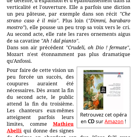
de détente, d'expansion et d'épanouissement dans la
verticalité et l'ouverture. Elle a parfois une diction
un peu pâteuse, par exemple dans son récit
"Che
strano caso è il mio"
. Plus loin (
"Dimmi, barabaro
mostro"
), elle pousse un peu trop sa voix vers le cri.
Au second acte, elle rate les rares ornements aigus
de sa cavatine
"Ah ! dal pianto"
.
Dans son air précédent
"Crudeli, oh Dio ! fermate"
,
Mozart n'est étonnamment pas plus dramatique
qu'Anfossi.
Pour faire de cette vision un
peu forcée un succès, des
coupures auraient été
nécessaires. Dès avant la fin
du second acte, le public
attend la fin du troisième.
Les chanteurs eux-mêmes
Retrouvez cet opéra
atteignent parfois leurs
en
CD
sur
Amazon
!
limites, comme
Mathieu
Abelli
qui donne des signes