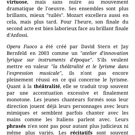
virtuose
, mais sans nuire au mouvement
dramatique de l'oeuvre. Ses ensembles sont plus
brillants, mieux "tuilés". Mozart excellera aussi en
cela, mais plus tard. Pour l'heure, son finale du
second acte est bien laborieux face au brillant finale
d'Anfossi.
Opera Fuoco
a été créé par David Stern et Jay
Bernfeld en 2003 comme un
"atelier d'innovation
lyrique sur instruments d'époque"
. S'ils veulent
mettre en valeur
"la théâtralité et le lyrisme dans
l'expression musicale"
, ils n'ont pas encore
pleinement réussi en ce qui concerne le lyrisme.
Quant à la
théâtralité
, elle se traduit trop souvent
par une accentuation excessive et finalement
monotone. Les jeunes chanteurs formés sous leur
direction jouent déjà leurs personnages avec leurs
mimiques et semblent parfois chanter avec les
mains comme les Italiens parlent avec. Leurs
phrasés
n'en sont pas pour autant plus judicieux ni
même plus variés. Les
récitatifs
sont souvent