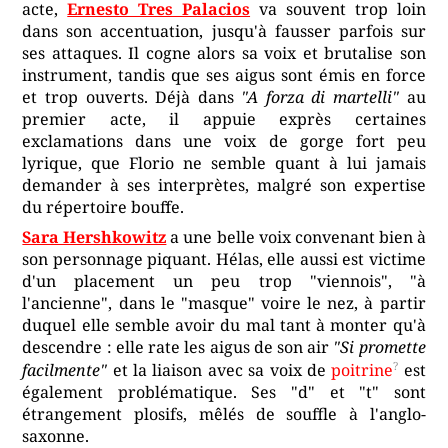
acte,
Ernesto Tres Palacios
va souvent trop loin
dans son accentuation, jusqu'à fausser parfois sur
ses attaques. Il cogne alors sa voix et brutalise son
instrument, tandis que ses aigus sont émis en force
et trop ouverts. Déjà dans
"A forza di martelli"
au
premier acte, il appuie exprès certaines
exclamations dans une voix de gorge fort peu
lyrique, que Florio ne semble quant à lui jamais
demander à ses interprètes, malgré son expertise
du répertoire bouffe.
Sara Hershkowitz
a une belle voix convenant bien à
son personnage piquant. Hélas, elle aussi est victime
d'un placement un peu trop "viennois", "à
l'ancienne", dans le "masque" voire le nez, à partir
duquel elle semble avoir du mal tant à monter qu'à
descendre : elle rate les aigus de son air
"Si promette
facilmente"
et la liaison avec sa voix de
poitrine
est
également problématique. Ses "d" et "t" sont
étrangement plosifs, mêlés de souffle à l'anglo-
saxonne.