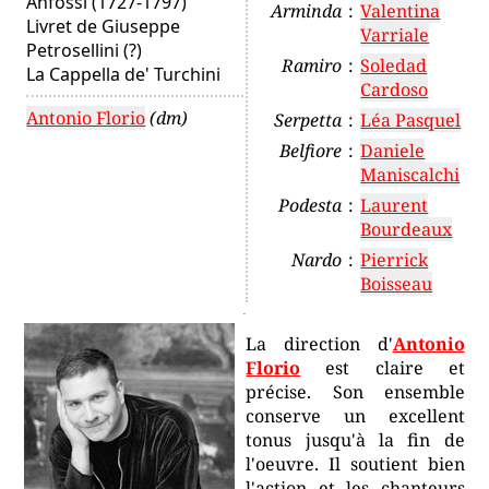
Anfossi
(1727-1797)
Arminda
:
Valentina
Livret de Giuseppe
Varriale
Petrosellini (?)
Ramiro
:
Soledad
La Cappella de' Turchini
Cardoso
Antonio Florio
(dm)
Serpetta
:
Léa Pasquel
Belfiore
:
Daniele
Maniscalchi
Podesta
:
Laurent
Bourdeaux
Nardo
:
Pierrick
Boisseau
La direction d'
Antonio
Florio
est claire et
précise. Son ensemble
conserve un excellent
tonus jusqu'à la fin de
l'oeuvre. Il soutient bien
l'action et les chanteurs