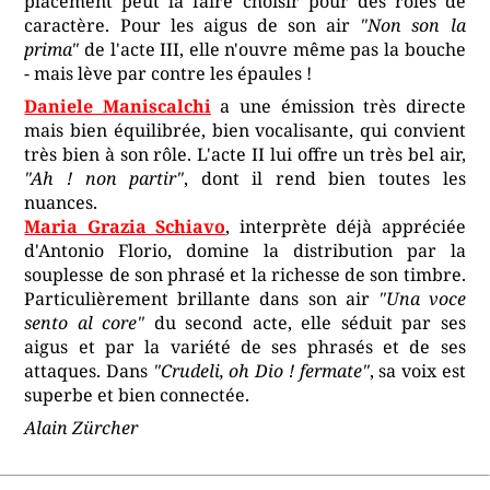
placement peut la faire choisir pour des rôles de
caractère. Pour les aigus de son air
"Non son la
prima"
de l'acte III, elle n'ouvre même pas la bouche
- mais lève par contre les épaules !
Daniele Maniscalchi
a une émission très directe
mais bien équilibrée, bien vocalisante, qui convient
très bien à son rôle. L'acte II lui offre un très bel air,
"Ah ! non partir"
, dont il rend bien toutes les
nuances.
Maria Grazia Schiavo
, interprète déjà appréciée
d'Antonio Florio, domine la distribution par la
souplesse de son phrasé et la richesse de son timbre.
Particulièrement brillante dans son air
"Una voce
sento al core"
du second acte, elle séduit par ses
aigus et par la variété de ses phrasés et de ses
attaques. Dans
"Crudeli, oh Dio ! fermate"
, sa voix est
superbe et bien connectée.
Alain Zürcher