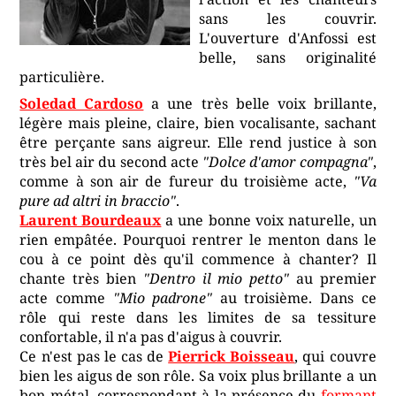
sans les couvrir.
L'ouverture d'Anfossi est
belle, sans originalité
particulière.
Soledad Cardoso
a une très belle voix brillante,
légère mais pleine, claire, bien vocalisante, sachant
être perçante sans aigreur. Elle rend justice à son
très bel air du second acte
"Dolce d'amor compagna"
,
comme à son air de fureur du troisième acte,
"Va
pure ad altri in braccio"
.
Laurent Bourdeaux
a une bonne voix naturelle, un
rien empâtée. Pourquoi rentrer le menton dans le
cou à ce point dès qu'il commence à chanter? Il
chante très bien
"Dentro il mio petto"
au premier
acte comme
"Mio padrone"
au troisième. Dans ce
rôle qui reste dans les limites de sa tessiture
confortable, il n'a pas d'aigus à couvrir.
Ce n'est pas le cas de
Pierrick Boisseau
, qui couvre
bien les aigus de son rôle. Sa voix plus brillante a un
bon métal, correspondant à la présence du
formant