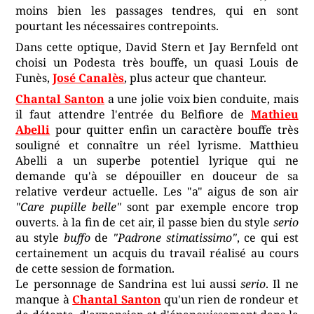
moins bien les passages tendres, qui en sont
pourtant les nécessaires contrepoints.
Dans cette optique, David Stern et Jay Bernfeld ont
choisi un Podesta très bouffe, un quasi Louis de
Funès,
José Canalès
, plus acteur que chanteur.
Chantal Santon
a une jolie voix bien conduite, mais
il faut attendre l'entrée du Belfiore de
Mathieu
Abelli
pour quitter enfin un caractère bouffe très
souligné et connaître un réel lyrisme. Matthieu
Abelli a un superbe potentiel lyrique qui ne
demande qu'à se dépouiller en douceur de sa
relative verdeur actuelle. Les "a" aigus de son air
"Care pupille belle"
sont par exemple encore trop
ouverts. à la fin de cet air, il passe bien du style
serio
au style
buffo
de
"Padrone stimatissimo"
, ce qui est
certainement un acquis du travail réalisé au cours
de cette session de formation.
Le personnage de Sandrina est lui aussi
serio
. Il ne
manque à
Chantal Santon
qu'un rien de rondeur et