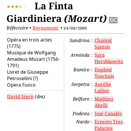
La Finta
Giardiniera
(Mozart)
OC
Réfectoire
•
Royaumont
•
24/09/2005
Opéra en trois actes
Sandrina
:
Chantal
(1775)
Santon
Musique de
Wolfgang
Arminda
:
Sara
Amadeus Mozart
(1756-
Hershkowitz
1791)
Ramiro
:
Daphné
Livret de Giuseppe
Touchais
Petrosellini (?)
Serpetta
:
Aurélie
Opera Fuoco
Loilier
David Stern
(dm)
Belfiore
:
Mathieu
Abelli
Podesta
:
José Canalès
Nardo
:
Ernesto Tres
Palacios