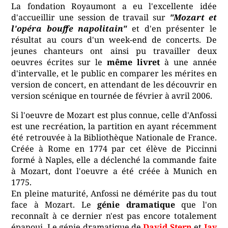
La fondation Royaumont a eu l'excellente idée
d'accueillir une session de travail sur
"Mozart et
l'opéra bouffe napolitain"
et d'en présenter le
résultat au cours d'un week-end de concerts. De
jeunes chanteurs ont ainsi pu travailler deux
oeuvres écrites sur le
même livret
à une année
d'intervalle, et le public en comparer les mérites en
version de concert, en attendant de les découvrir en
version scénique en tournée de février à avril 2006.
Si l'oeuvre de Mozart est plus connue, celle d'Anfossi
est une recréation, la partition en ayant récemment
été retrouvée à la Bibliothèque Nationale de France.
Créée à Rome en 1774 par cet élève de Piccinni
formé à Naples, elle a déclenché la commande faite
à Mozart, dont l'oeuvre a été créée à Munich en
1775.
En pleine maturité, Anfossi ne démérite pas du tout
face à Mozart. Le
génie dramatique
que l'on
reconnaît à ce dernier n'est pas encore totalement
épanoui. Le génie dramatique de
David Stern
et
Jay