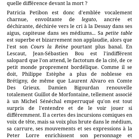
quelle différence devant la mort ?
Patricia Petibon est donc d'emblée vocalement
charnue, envoûtante de
legato
, ancrée et
déchirante, déchirée vers le cri à la Dessay dans ses
aigus, capiteuse dans ses médiums... Sa
petite table
est superbe et bizarrement non applaudie, alors que
l'est son
Cours la Reine
pourtant plus banal. En
Lescaut, Jean-Sébastien Bou est l'indifférent
salopard que l'on attend, le factotum de la cité, de ce
petit monde proprement bordélique. Comme il se
doit, Philippe Estèphe a plus de noblesse en
Brétigny, de même que Laurent Alvaro en Comte
Des Grieux. Damien Bigourdan renouvelle
totalement Guillot de Morfontaine, tellement associé
à un Michel Sénéchal emperruqué qu'on est tout
surpris de l'entendre et de le voir jouer si
différemment. Il a certes des incursions comiques en
voix de tête, mais sa voix plus brute dans le médium,
sa carrure, ses mouvements et ses expressions à la
Peter Lorre enrichissent son personnage et