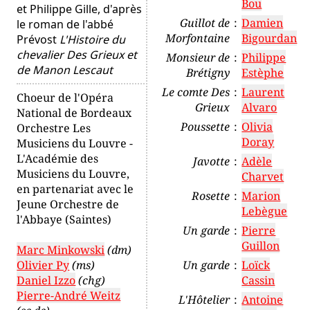
Bou
et Philippe Gille, d'après
Guillot de
:
Damien
le roman de l'abbé
Morfontaine
Bigourdan
Prévost
L'Histoire du
chevalier Des Grieux et
Monsieur de
:
Philippe
de Manon Lescaut
Brétigny
Estèphe
Le comte Des
:
Laurent
Choeur de l'Opéra
Grieux
Alvaro
National de Bordeaux
Poussette
:
Olivia
Orchestre Les
Doray
Musiciens du Louvre -
L'Académie des
Javotte
:
Adèle
Musiciens du Louvre,
Charvet
en partenariat avec le
Rosette
:
Marion
Jeune Orchestre de
Lebègue
l'Abbaye (Saintes)
Un garde
:
Pierre
Guillon
Marc Minkowski
(dm)
Olivier Py
(ms)
Un garde
:
Loïck
Daniel Izzo
(chg)
Cassin
Pierre-André Weitz
L'Hôtelier
:
Antoine