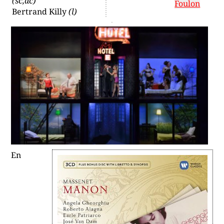
(sc,dc)
Foulon
Bertrand Killy
(l)
En