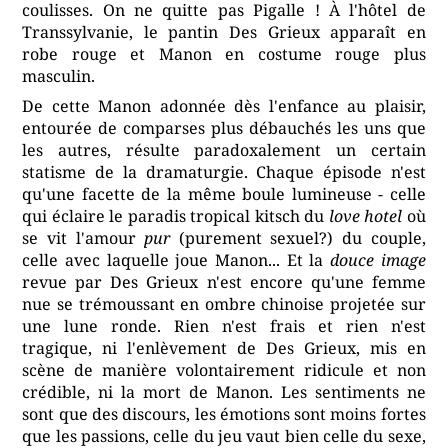
coulisses. On ne quitte pas Pigalle ! À l'hôtel de
Transsylvanie, le pantin Des Grieux apparaît en
robe rouge et Manon en costume rouge plus
masculin.
De cette Manon adonnée dès l'enfance au plaisir,
entourée de comparses plus débauchés les uns que
les autres, résulte paradoxalement un certain
statisme de la dramaturgie. Chaque épisode n'est
qu'une facette de la même boule lumineuse - celle
qui éclaire le paradis tropical kitsch du
love hotel
où
se vit l'amour
pur
(purement sexuel?) du couple,
celle avec laquelle joue Manon... Et la
douce image
revue par Des Grieux n'est encore qu'une femme
nue se trémoussant en ombre chinoise projetée sur
une lune ronde. Rien n'est frais et rien n'est
tragique, ni l'enlèvement de Des Grieux, mis en
scène de manière volontairement ridicule et non
crédible, ni la mort de Manon. Les sentiments ne
sont que des discours, les émotions sont moins fortes
que les passions, celle du jeu vaut bien celle du sexe,