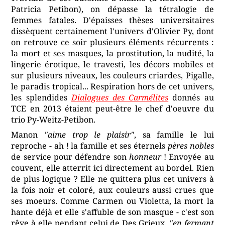
Patricia Petibon), on dépasse la tétralogie de
femmes fatales. D'épaisses thèses universitaires
dissèquent certainement l'univers d'Olivier Py, dont
on retrouve ce soir plusieurs éléments récurrents :
la mort et ses masques, la prostitution, la nudité, la
lingerie érotique, le travesti, les décors mobiles et
sur plusieurs niveaux, les couleurs criardes, Pigalle,
le paradis tropical... Respiration hors de cet univers,
les splendides
Dialogues des Carmélites
donnés au
TCE en 2013 étaient peut-être le chef d'oeuvre du
trio Py-Weitz-Petibon.
Manon
"aime trop le plaisir"
, sa famille le lui
reproche - ah ! la famille et ses éternels
pères nobles
de service pour défendre son
honneur
! Envoyée au
couvent, elle atterrit ici directement au bordel. Rien
de plus logique ? Elle ne quittera plus cet univers à
la fois noir et coloré, aux couleurs aussi crues que
ses moeurs. Comme Carmen ou Violetta, la mort la
hante déjà et elle s'affuble de son masque - c'est son
rêve à elle pendant celui de Des Grieux,
"en fermant